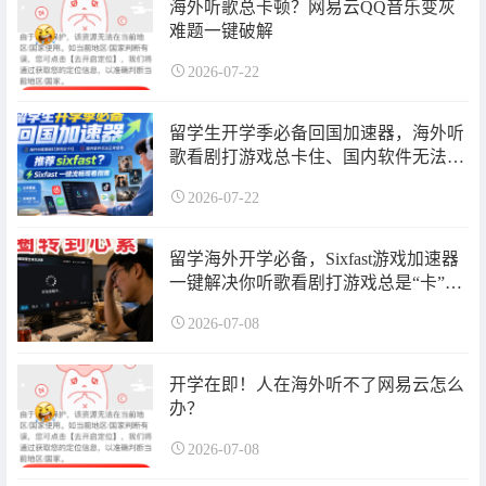
海外听歌总卡顿？网易云QQ音乐变灰
难题一键破解
2026-07-22
留学生开学季必备回国加速器，海外听
歌看剧打游戏总卡住、国内软件无法登
录打不开怎么办？sixfast回国加速器使
2026-07-22
用指南来了！超长免费加速时长可领
取！
留学海外开学必备，Sixfast游戏加速器
一键解决你听歌看剧打游戏总是“卡”住
的问题！让转圈与卡顿彻底消失
2026-07-08
开学在即！人在海外听不了网易云怎么
办？
2026-07-08