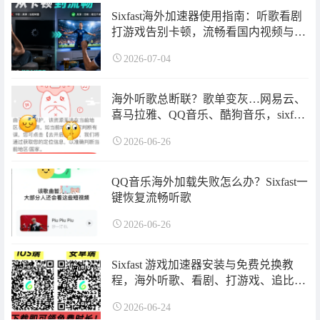
Sixfast海外加速器使用指南：听歌看剧
打游戏告别卡顿，流畅看国内视频与直
播，国内软件无法更新、小程序进不去
2026-07-04
的问题一次性解决！
海外听歌总断联？歌单变灰…网易云、
喜马拉雅、QQ音乐、酷狗音乐，sixfast
帮你轻松接上你的私人歌单！
2026-06-26
QQ音乐海外加载失败怎么办？Sixfast一
键恢复流畅听歌
2026-06-26
Sixfast 游戏加速器安装与免费兑换教
程，海外听歌、看剧、打游戏、追比
赛、小程序无法使用、软件无法更
2026-06-24
新……问题快速解决！