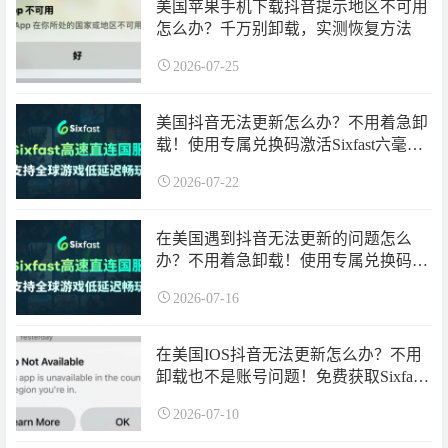
美国苹果手机下载抖音提示地区不可用
怎么办？千万别卸载，实测恢复方法
2026-07-25
美国抖音无法更新怎么办？不用着急卸
载！使用专属兑换码激活Sixfast六毫秒
回国加速器时长一键加速后即可更新！
2026-07-22
在美国遇到抖音无法更新的问题怎么
办？不用着急卸载！使用专属兑换码激
活Sixfast六毫秒回国加速器时长一键加
2026-07-16
速后即可更新！
在美国IOS抖音无法更新怎么办？不用
卸载也不是账号问题！免费获取Sixfast
回国加速器时长即可挂上加速恢复正常
2026-07-10
更新！