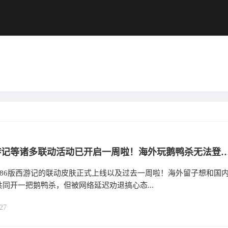
86版西游记等诸多联动活动已开启一周啦！海外玩鹅鸭杀无法登录？使用Sixfast六毫秒回国加速器一招告别
，86版西游记的联动皮肤正式上线以及过去一周啦！海外留子想和国
同开一把鹅鸭杀，但被网络延迟劝退搞心态...
27