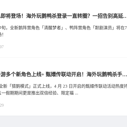
全新角色即将登场！海外玩鹅鸭杀登录一直转圈？一招告别高延
中旬，全新鹅阵营角色「清醒梦者」、鸭阵营角色「默剧演员」将在7
场！
07
鹅鸭杀手游多个新角色上线+ 甄嬛传联动开启！海外玩鹅鸭杀手游延迟高解决方
9 日全新「猎鹅模式」正式上线，4 月 23 日开启的甄嬛传联动活动热度
一假期期间更是推出双倍经验、限定福 ...
29