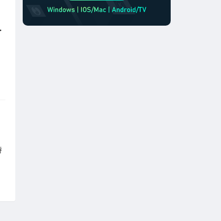
迟，丝滑开黑！
法！
持