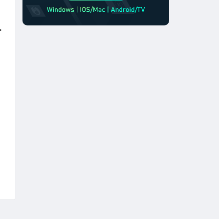
米花看过来！
日