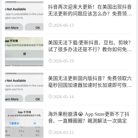
抖音再次迎来大更新！在美国出现抖音
无法更新的问题应该怎么办？免费领取
六毫秒回国加速器加速时长加速即可恢
2026-06-13
复正常更新！
美国无法下载/更新抖音、豆包、剪映？
试了很多办法还是不行？教你如何免费
快速解决！
2026-05-19
美国无法更新国内版抖音？免费领取六
毫秒回国加速器加速时长加速即可恢复
正常更新！
2026-05-14
海外果粉崩潰😭 App Store更新不了抖
音、一直轉圈圈？親測解法一次搞定
2026-03-12