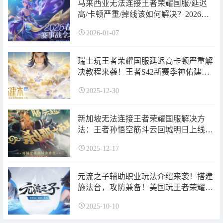
马来西亚无法连接王者荣耀国服/延迟
高/卡顿严重/掉线该如何解决？2026春
季赛事战令即将上线！
2026-01-07
瑞士玩王者荣耀国服延迟高卡顿严重解
决教程来袭！王者S42新赛季神佑建木
即将上线！
2025-12-30
新加坡无法连接王者荣耀国服解决方
法：王者孙悟空筋斗云回城明日上线英
雄玩法升级！
2025-12-17
元流之子辅助职业玩法介绍来袭！搭建
施法台，攻防兼备！美国玩王者荣耀国
服闪退怎么办？
2025-10-10