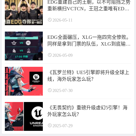
EDG重建自己的王朝，以不可阻挡之势
重新横扫VCTCN，王冠之重唯有EDG
可以承受。
2026-05-11
EDG全面碾压，XLG一拖四完全惨败。
同样是拿到门票的队伍，XLG到底输在
哪了？
2026-05-09
《瓦罗兰特》UE5引擎即将升级全球上
线，海外玩家怎么玩？
2025-07-30
《无畏契约》重磅升级虚幻5引擎！海
外玩家怎么玩？
2025-07-29