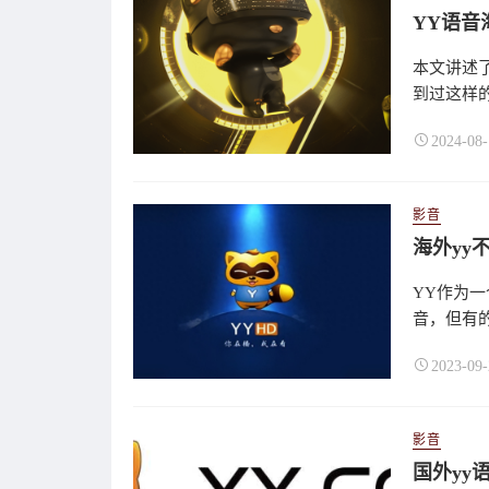
YY语音
本文讲述了
到过这样的
2024-08-
影音
海外yy
YY作为
音，但有的
2023-09-
影音
国外yy