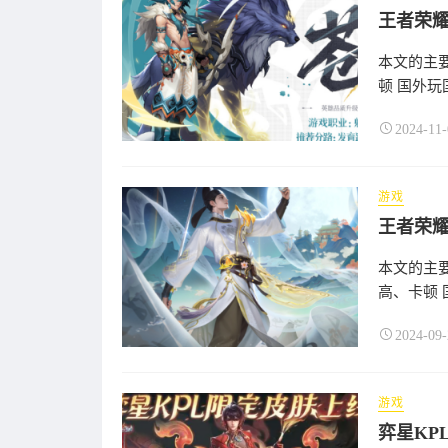
本文的主
顿 国外玩
2024-11-
游戏
王者荣
本文的主
高、卡顿 
2024-09-
游戏
弈星KP