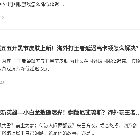
国外玩国服游戏怎么降低延迟 ...
12
耀五五开黑节皮肤上新！海外打王者延迟高卡顿怎么解决
要内容： 王者荣耀五五开黑节皮肤 为什么在国外玩国服延迟高、卡顿
游戏怎么降低延迟 又到 ...
23
王者荣耀新英雄—小白龙敖隐曝光！翻版厄斐琉斯？海外玩王者荣耀延
风共雪？前尘为梦；何涉人间雨翻云？来日方长。埙音悠扬，四海剑
将踏上属于自己的路。这是他的故事，亦是 ...