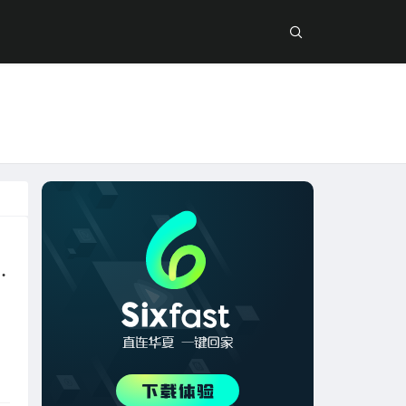
st六毫秒一键优化网络即可轻松解决！
？