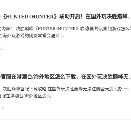
决胜巅峰《HUNTER×HUNTER》联动开启！在国外玩决
内容： 决胜巅峰《HUNTER×HUNTER》联动 国外玩国服游戏怎么
在海外玩游戏的朋友常常会遇到 ...
11
决胜巅峰官服在港澳台/海外地区怎么下载，
： 决胜巅峰官服下载攻略 在国外玩决胜巅峰无法注册登录怎么办 一
服在港澳台/海外地区怎么 ...
24