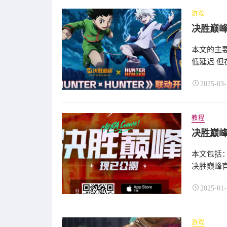
游戏
本文的主要
低延迟 但
2025-03-
教程
本文包括
决胜巅峰官
2025-01-
游戏