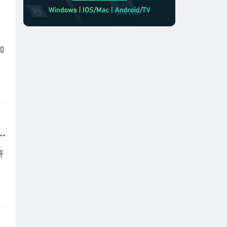
？
加
根本打不了？六毫秒回国加速器帮你一键降延迟？
开