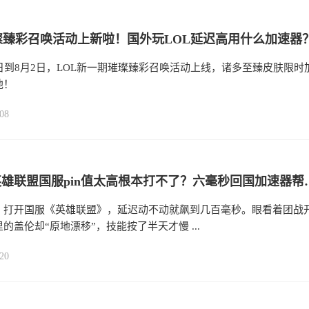
璨臻彩召唤活动上新啦！国外玩LOL延迟高用什么加速器
日到8月2日，LOL新一期璀璨臻彩召唤活动上线，诸多至臻皮肤限时
池！
08
海外玩英雄联盟国服pin值太高
，打开国服《英雄联盟》，延迟动不动就飙到几百毫秒。眼看着团战
的盖伦却“原地漂移”，技能按了半天才慢 ...
20