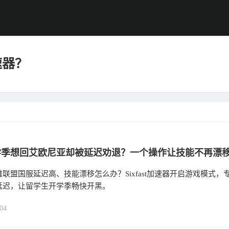
速器？
学季想回艾欧尼亚却被延迟劝退？一个操作让技能不再漂
联盟国服延迟高、技能漂移怎么办？Sixfast加速器开启游戏模式，
延迟，让留学生开学季畅快开黑。
04