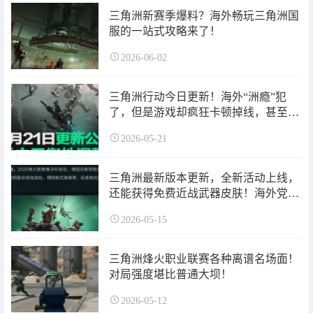
三角洲新赛季爆料？海外畅玩三角洲国
服的一站式攻略来了！
2026-06-02
三角洲行动今日更新！海外“洲瘾”犯
了，但是游戏却疯狂卡顿掉线，甚至弹
窗CPU报错怎么办？Sixfast海外专属回
2026-05-21
国加速器帮你搞定！
三角洲最新版本更新，全新活动上线，
还能获得免费近战武器皮肤！海外党如
何畅玩国服三角洲？
2026-05-15
三角洲烽火职业联赛各种离谱名场面！
对局强度堪比普通大坝！
2026-05-12