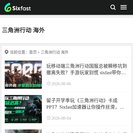
三角洲行动 海外
当前位置：
首页
» 三角洲行动 海外
玩移动端三角洲行动国服总被瞬移坑到
撤离失败？手游玩家别慌 sixfast带你低
延迟爽玩—-海外游戏党必备！
2026-08-06
留子开学季玩《三角洲行动》卡成
PPT？Sixfast加速器让你操作丝滑，告
别对枪失败，快来领取超长免费加速时
2026-08-04
长啦~