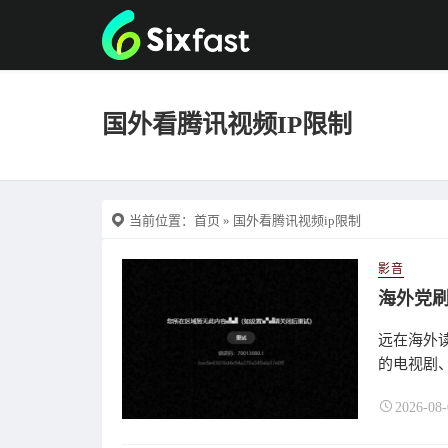
国外看腾讯视频IP限制
当前位置：
首页
» 国外看腾讯视频ip限制
影音
远在海外
的电视剧、
2026-08-