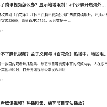
海外看不了腾讯视频怎么办？显示地域限制！4个步骤开启海外观剧
装权谋剧《百花杀》7月9日在腾讯视频独播后热度持续飙升。开播45
破22000，峰值直冲27529。云合数据于 ...
17
东南亚看不了腾讯视频？孟子义何与《百花杀》热播中，地区
是一款国内观看热播剧集、综艺节目等资源丰富的视频App。人在东
其他地区时，打开腾讯视频经常发现地区 ...
12
么看腾讯视频？热播剧集、综艺节目无法播放？