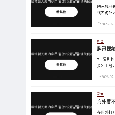
腾讯视频
或者海外地
2026-07-
影音
腾讯视
7月暑期
梦》上线
2026-07-
影音
海外看
在国外打