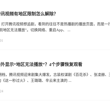
腾讯视频有地区限制怎么解除？
，打开腾讯视频想追剧，看到的往往不是热播剧的播放页面，而是一
前地区无法播放”。切换网络、重启App、 ...
01
外显示“地区无法播放”？4个步骤恢复观看
年暑期档，腾讯视频迎来剧集大爆发。古装权谋剧《百花杀》、张凌赫、
《这一秒过火》、王璐璐、辛云来主演的 ...
24