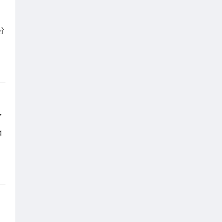
分
限制如何解决？
南