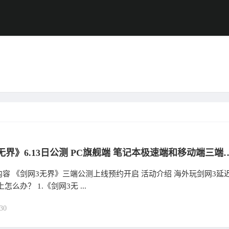
《剑网3无界》6.13日公测 PC旗舰端 笔记本极速端和移动端三端同步上线
容 《剑网3无界》三端公测上线预约开启 活动介绍 海外玩剑网3延
怎么办？ 1.《剑网3无 ...
30