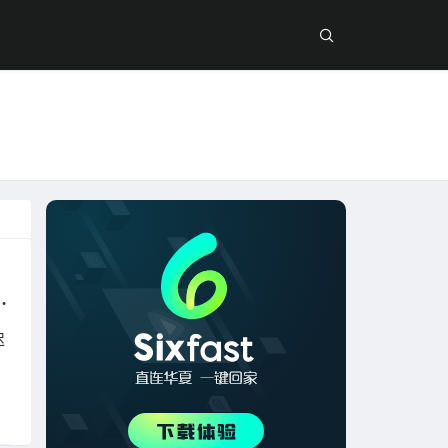
 | 海外玩剑网3延迟高/连接不上怎么办？
迟