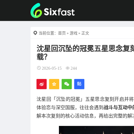
当前位置：
首页
»
游戏
» 正文
沈星回沉坠的冠冕五星思念复
载？
2026-05-15
244
沈星回「沉坠的冠冕」五星思念复刻开启并将持
体验恋与深空国服，往往会遇到
战斗与互动中
解本次复刻的核心活动信息，再给出完整的解