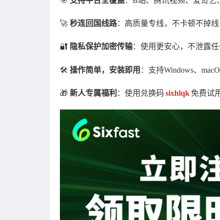
🎯
支持平台全覆盖
：B站、腾讯视频、爱奇艺
🚀
秒连回国线路
：高质量专线，不卡顿不掉线
🔐
隐私保护加密传输
：使用更安心，不泄露任
🛠
操作简单，安装即用
：支持Windows、ma
🎁
新人专属福利
：使用兑换码
sixhlqk
免费试