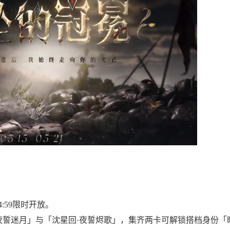
4:59限时开放。
夜誓迷月」与「沈星回·夜誓烬歌」，集齐两卡可解锁搭档身份「