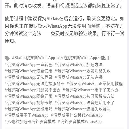
开。此时消息收发、语音和视频通话应该都能恢复正常了。
使用过程中建议保持Sixfats在后台运行，聊天会更稳定。如
果你也正在俄罗斯为WhatsApp无法使用而烦恼，不妨花几
分钟试试这个方法——免费时长足够验证效果，行不行一试
便知。
文
Sixfats俄罗斯WhatsApp
人在俄罗斯WhatsApp不能用
章
俄罗斯WhatsApp一直转圈
俄罗斯WhatsApp加速方法
标
俄罗斯WhatsApp恢复使用
俄罗斯WhatsApp收发消息失败
签
俄罗斯WhatsApp无法登录
俄罗斯WhatsApp无法连接
俄罗斯WhatsApp无法连接服务器
俄罗斯WhatsApp正常使用教程
俄罗斯WhatsApp消息发不出去
俄罗斯WhatsApp用不了怎么办
俄罗斯WhatsApp网络异常
俄罗斯WhatsApp被屏蔽解决方法
俄罗斯WhatsApp视频卡顿
俄罗斯WhatsApp语音通话用不了
俄罗斯WhatsApp还能用吗
俄罗斯WhatsApp连接失败解决
俄罗斯用不了WhatsApp
俄罗斯用什么替代WhatsApp
六毫秒加速器海外影音模式
海外影音模式WhatsApp