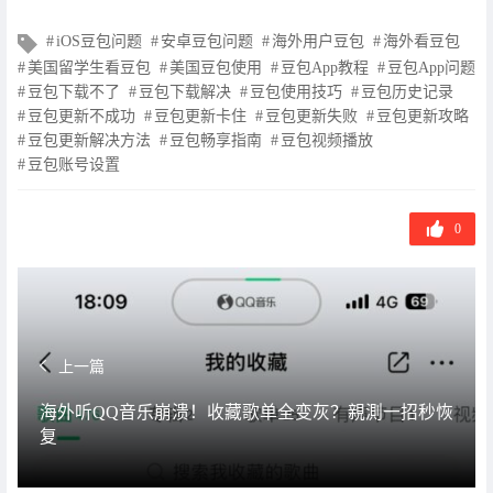
文
iOS豆包问题
安卓豆包问题
海外用户豆包
海外看豆包
章
美国留学生看豆包
美国豆包使用
豆包App教程
豆包App问题
标
豆包下载不了
豆包下载解决
豆包使用技巧
豆包历史记录
签
豆包更新不成功
豆包更新卡住
豆包更新失败
豆包更新攻略
豆包更新解决方法
豆包畅享指南
豆包视频播放
豆包账号设置
0
上一篇
海外听QQ音乐崩溃！收藏歌单全变灰？親測一招秒恢
复