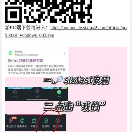
②PC端
下载可进入：
https://appupdate.sixfast2.com/official/pc/
Sixfast_windows_683.exe