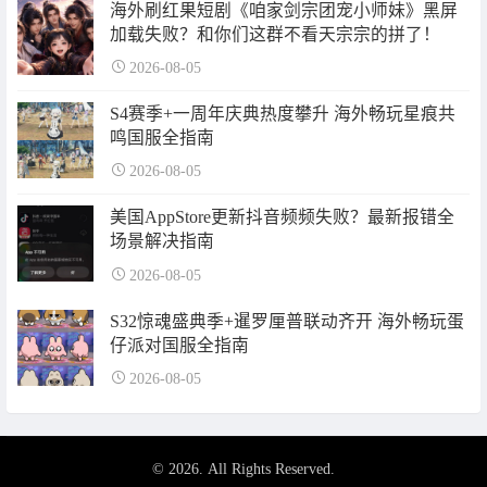
海外刷红果短剧《咱家剑宗团宠小师妹》黑屏
加载失败？和你们这群不看天宗宗的拼了！
2026-08-05
S4赛季+一周年庆典热度攀升 海外畅玩星痕共
鸣国服全指南
2026-08-05
美国AppStore更新抖音频频失败？最新报错全
场景解决指南
2026-08-05
S32惊魂盛典季+暹罗厘普联动齐开 海外畅玩蛋
仔派对国服全指南
2026-08-05
© 2026. All Rights Reserved.