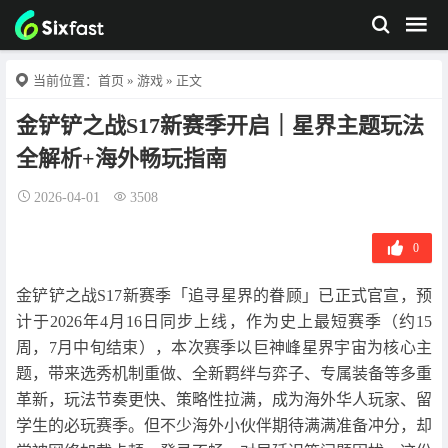
当前位置：
首页
»
游戏
» 正文
金铲铲之战S17新赛季开启｜星界主题玩法
全解析+海外畅玩指南
2026-04-01
3508
0
金铲铲之战S17新赛季「追寻星界的眷顾」已正式官宣，预
计于2026年4月16日同步上线，作为史上最短赛季（约15
周，7月中旬结束），本次赛季以巨神峰星界宇宙为核心主
题，带来选秀机制重做、全新羁绊与弈子、专属装备等多重
革新，玩法节奏更快、策略性拉满，成为海外华人玩家、留
学生的必玩赛季。但不少海外小伙伴期待满满准备冲分，却