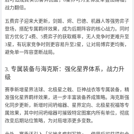
战力翻倍。
五费弈子迎来大更新，剑姬、烬、巴德、机器人等强势弈子
登场，搭配专属羁绊效果，成为后期阵容的核心战力。同时
官方优化了4费、5费弈子的获取概率，无人竞争时更难升至
3星，有玩家竞争时则更容易升至2星，让对局博弈更均衡，
避免单一阵容垄断战局。
3. 专属装备与海克斯：强化星界体系，战力升
级
赛季新增星界法球、北极星之戟、巨神战衣等专属装备，精
准强化星界羁绊效果，进一步丰富装备养成策略。海克斯强
化同步更新，新增时间坍缩器、星界定向、北极星祝福等专
属效果，其中时间坍缩器可摧毁特定图案内所有单位，彻底
改变后期站位策略，为对局增添更多变数。