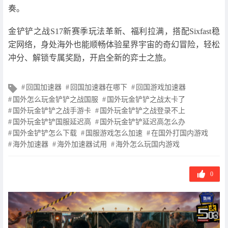
奏。
金铲铲之战S17新赛季玩法革新、福利拉满，搭配Sixfast稳
定网络，身处海外也能顺畅体验星界宇宙的奇幻冒险，轻松
冲分、解锁专属奖励，开启全新的弈士之旅。
文
回国加速器
回国加速器在哪下
回国游戏加速器
章
国外怎么玩金铲铲之战国服
国外玩金铲铲之战太卡了
标
国外玩金铲铲之战手游卡
国外玩金铲铲之战登录不上
签
国外玩金铲铲国服延迟高
国外玩金铲铲延迟高怎么办
国外金铲铲怎么下载
国服游戏怎么加速
在国外打国内游戏
海外加速器
海外加速器试用
海外怎么玩国内游戏
0