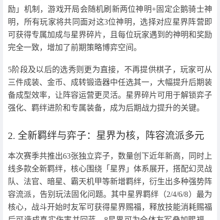
励」机制，游戏开局会随机刷新两位神明+固定企鹅骑士神
明，所有玩家将共同面对这3位神明，选择对应星界阵营即
可获得专属加成与星界碎片，且每位玩家遇到的神明和奖励
完全一致，增加了前期策略博弈空间。
5阶段及以后的选秀则更为直接，不再提供棋子，玩家可从
三件成装、金币、成转锻造器中任选其一，大幅提升后期装
备成型效率，让阵容运营更灵活。星界碎片可用于解锁弈子
强化、羁绊进阶和专属装备，成为后期战力提升的关键。
2. 全新羁绊与弈子：星界为核，阵容流派多元
本次赛季共推出63张独立弈子，数量创下近年新高，同时上
线多款全新羁绊，核心围绕「星界」体系展开，搭配幻灵战
队、法官、暗星、霸天机甲等新增羁绊，衍生出多种强势阵
容流派，告别玩法固化问题。其中星界羁绊（2/4/6/8）最为
核心，战斗开始时友军可获得星界赐福，释放技能消耗赐福
后可造成真实伤害并回蓝，8星界可为全体友军叠加赐福，