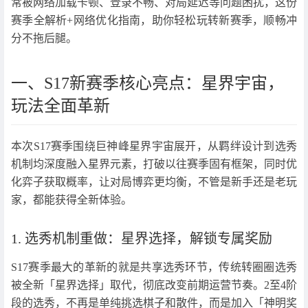
常被网络加载卡顿、登录不畅、对局延迟等问题困扰，这份
赛季全解析+网络优化指南，助你轻松玩转新赛季，顺畅冲
分不拖后腿。
一、S17新赛季核心亮点：星界宇宙，
玩法全面革新
本次S17赛季围绕巨神峰星界宇宙展开，从羁绊设计到选秀
机制均深度融入星界元素，打破以往赛季固有框架，同时优
化弈子获取概率，让对局博弈更均衡，不管是新手还是老玩
家，都能获得全新体验。
1. 选秀机制重做：星界选择，解锁专属奖励
S17赛季最大的革新的就是共享选秀环节，传统转圈圈选秀
被全新「星界选择」取代，彻底改变前期运营节奏。2至4阶
段的选秀，不再是单纯挑选棋子和散件，而是加入「神明奖