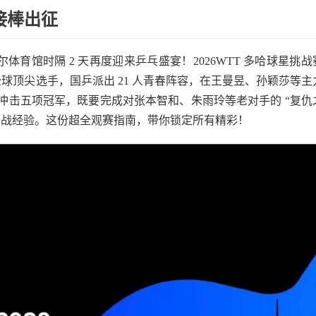
棒出征​
尔体育馆时隔 2 天再度迎来乒乓盛宴！2026WTT 多哈球星挑战
汇聚全球顶尖选手，国乒派出 21 人青春阵容，在王曼昱、孙颖莎等主
冲击五项冠军，既要完成对张本智和、朱雨玲等老对手的 “复仇
实战经验。这份超全观赛指南，带你锁定所有精彩！