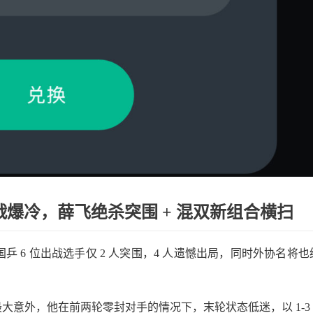
戟爆冷，薛飞绝杀突围 + 混双新组合横扫​
床”，国乒 6 位出战选手仅 2 人突围，4 人遗憾出局，同时外协名将也
大意外，他在前两轮零封对手的情况下，末轮状态低迷，以 1-3