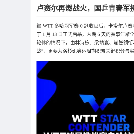
卢赛尔再燃战火，国乒青春军接
继 WTT 多哈冠军赛 0 冠收官后，卡塔尔卢赛
于 1 月 13 日正式启幕，为期 6 天的赛事
轮休的情况下，由林诗栋、梁靖崑、蒯曼领衔
战”，更要为洛杉矶奥运周期积累关键积分与