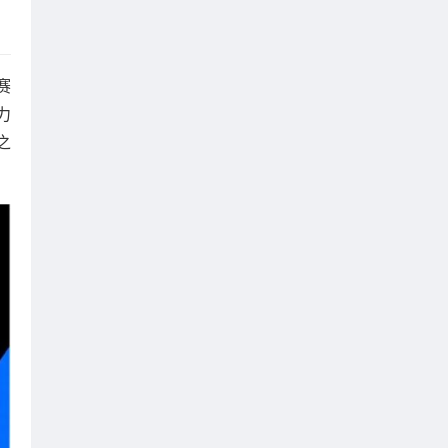
赛
力
之