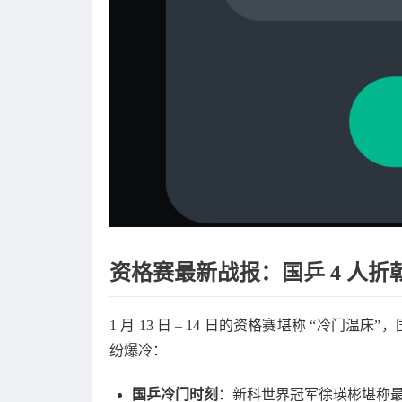
资格赛最新战报：国乒 4 人折
1 月 13 日 – 14 日的资格赛堪称 “冷门温
纷爆冷：​
国乒冷门时刻
：新科世界冠军徐瑛彬堪称最