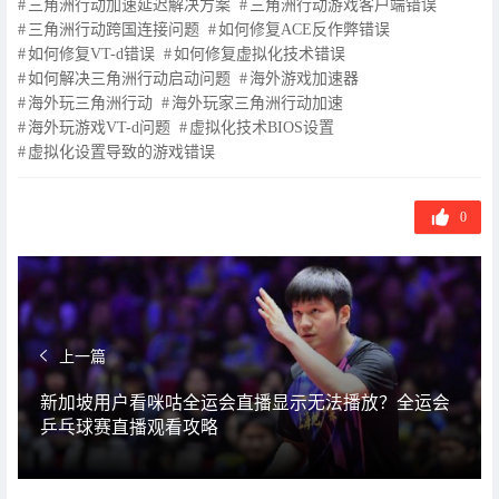
三角洲行动加速延迟解决方案
三角洲行动游戏客户端错误
三角洲行动跨国连接问题
如何修复ACE反作弊错误
如何修复VT-d错误
如何修复虚拟化技术错误
如何解决三角洲行动启动问题
海外游戏加速器
海外玩三角洲行动
海外玩家三角洲行动加速
海外玩游戏VT-d问题
虚拟化技术BIOS设置
虚拟化设置导致的游戏错误
0
上一篇
新加坡用户看咪咕全运会直播显示无法播放？全运会
乒乓球赛直播观看攻略