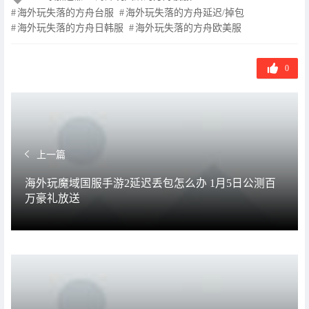
章
海外玩失落的方舟台服
海外玩失落的方舟延迟/掉包
标
海外玩失落的方舟日韩服
海外玩失落的方舟欧美服
签
0
上一篇
海外玩魔域国服手游2延迟丢包怎么办 1月5日公测百
万豪礼放送