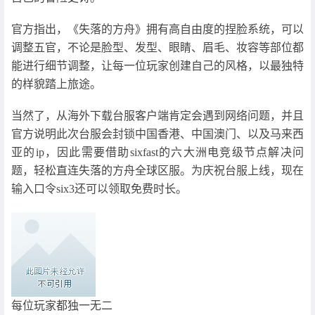
官方指出，《失落的方舟》拥有高自由度的捏脸系统，可以
调整五官，不论是脸型、发型、眼睛、眉毛、妆容等部位都
能进行细节调整，让每一位玩家创建自己的风格，以最独特
的样貌踏上旅途。
当然了，从海外下载台服客户端肯定会遇到网络问题，并且
官方说明此次台服会封锁中国香港、中国澳门、以及马来西
亚的ip，因此需要借助sixfast的六大洲电竞级节点解决问
题，轻松直连失落的方舟全球区服。为庆祝台服上线，现在
输入口令six3还可以领取免费时长。
每位玩家都独一无二