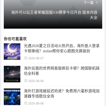
下一篇
海外可以玩王者荣耀国服S30赛季今日开启 版本内容
大全
你也可能喜欢
光遇2026夏之日活动火热开启，海外旅人登录
卡顿串线？sixfast帮你安心跑图兑换装扮
2026-08-07
海外玩我的世界网易版疯狂卡顿？跨国联机踩
坑全科普
2026-08-06
海外打游戏被延迟劝退？免费用六毫秒游戏加
速器专线稳住全场
2026-08-06