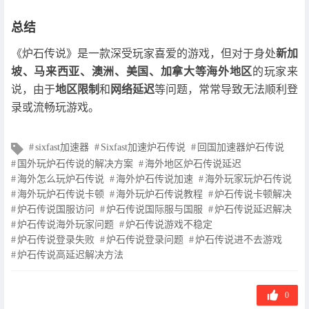
总结
《炉石传说》是一款深受玩家喜爱的游戏，但对于身处
新加
坡、马来西亚、澳洲、美国、加拿大等海外地区
的玩家来
说，由于
地区限制
和
网络延迟
等问题，常常导致无法顺利登
录或流畅玩游戏。
文
sixfast加速器
Sixfast加速炉石传说
回国加速器炉石传说
章
国外玩炉石传说的解决方案
海外地区炉石传说延迟
标
海外怎么玩炉石传说
海外炉石传说加速
海外玩家玩炉石传说
签
海外玩炉石传说卡顿
海外玩炉石传说教程
炉石传说卡顿解决
炉石传说国服访问
炉石传说国际服与国服
炉石传说延迟解决
炉石传说海外玩家问题
炉石传说游戏不稳定
炉石传说登录失败
炉石传说登录问题
炉石传说进不去游戏
炉石传说高延迟解决方法
0