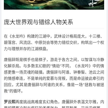
庞大世界观与错综人物关系
在《水龙吟》构建的江湖中，武林设计格局庞大，十三楼、
碧落宫、风流店、中原剑会等势力错综交织，构筑出一个权
力与理想并存的江湖棋盘。
唐俪辞既是棋手也是棋子，游走于各方之间，以智谋与冷静
化解杀局。与多数玄幻剧的”情劫”不同，《水龙吟》中的情
感更像一场灵魂的碰撞。唐俪辞与阿谁、钟春髻、池云之间
的情感牵连，不是单纯的爱慕与背叛，而是命运彼此牵引的
回应。尤其是唐俪辞与阿谁的关系，像是一场”拯救与被拯
救”的循环。
罗云熙
再度挑战高难度玄幻角色，唐儷辞外表温文尔雅，内