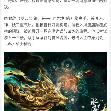
合奇幻、悬疑、权谋与情感纠葛，呈现一场诗意与血性的对
决。
唐俪辞（罗云熙 饰）是来自“异境”的神秘高手，兼具人、
神、妖三重气质。他被昔日好友构陷，误卷入风流店颠覆武
林的阴谋，被迫展开一场充满诡谋与试炼的旅程。他以智谋
渗入十三楼，联手碧落宫对抗风流店，最终入主中原剑会，
与各方势力博弈。