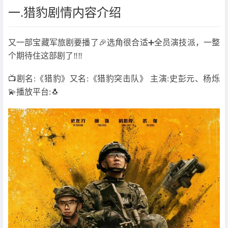
一.猎豹剧情内容介绍
又一部宝藏军旅剧要播了🎉选角很合适➕全员演技派，一整
个期待住这部剧了‼️‼️
📺剧名:《猎豹》又名:《猎豹突击队》 主演:史彭元、杨烁
💫播放平台:🐧