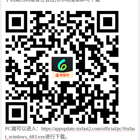
PC端可以进入：
https://appupdate.sixfast2.com/official/pc/Sixfas
t_windows_683.exe
进行下载。