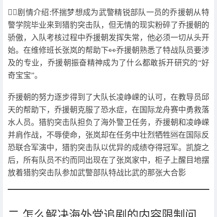
👉🏻剧情介绍:怀揣梦想成为武警精锐部队一员的乔援朝从特
警学院毕业来到猎豹突击队，但无情的现实粉碎了乔援朝的
骄傲，入队考核过程中乔援朝发挥失常，他必须一切从头开
始。在维修班长张岚的帮助下👀乔援朝熟悉了特战队员要涉
及的专业，乔援朝振奋精神成为了什么都敢拆开研究的“好
奇宝宝”。
乔援朝的努力逐步得到了大队长凌峥嵘的认可，在教导员邱
天的帮助下，乔援朝克服了恐水症，在国际龙舟赛中勇救落
水人员。猎豹突击队担负了海外警卫任务，乔援朝和凌峥嵘
并肩作战，不辱使命，张岚却在任务中壮烈牺牲🆘在国际反
恐联合军演中，猎豹突击队以优异的成绩夺得冠军。凯旋之
后，所有队员不约而同出现在了张岚家中，柜子上醒目地摆
放着猎豹突击队参加武警部队特战比武的那张大合影
二.怎么解决海外党追剧的内容限制问