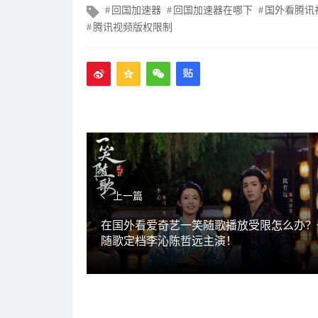
文
回国加速器
回国加速器在哪下
国外看腾讯
章
腾讯视频版权限制
标
签
上一篇
在国外看爱奇艺一笑随歌播放受限怎么办？
随歌定档李沁陈哲远主演！