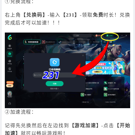
①兑换流程：
右上角
【兑换码】
-输入
【231】
-领取
免费
时长！兑换
完成后才可以加速！！！
②加速流程：
记得先兑换然后在左边找到
【游戏加速】
-点击
【开始
加速】
就可以畅玩游戏啦！