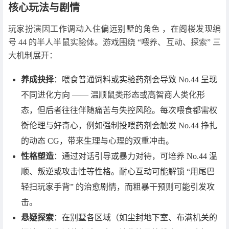
核心玩法与剧情
玩家扮演因工作调动入住偏远别墅的角色 ，在阁楼发现编
号 44 的半人半鼠实验体。游戏围绕 “喂养、互动、探索” 三
大机制展开：
养成抉择
：喂食普通饲料或实验药剂会导致 No.44 呈现
不同进化方向 —— 温顺鼠类形态或高智商人类化形
态，但后者往往伴随痛苦与失控风险。每次喂食都需权
衡伦理与好奇心，例如强制投喂药剂会触发 No.44 挣扎
的动态 CG，带来生理与心理的双重冲击。
性格塑造
：通过对话引导或暴力对待，可培养 No.44 温
顺、叛逆或攻击性等性格。耐心互动可能解锁 “用尾巴
轻扫玩家手背” 的治愈剧情，而粗暴干预则可能引发攻
击。
悬疑探索
：在别墅各区域（如尘封地下室、布满机关的