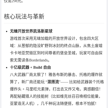
仅需298元。
核心玩法与革新
无缝开放世界凯洛斯星球
游戏首次采用无缝加载的开放世界设计，包含四大区
域：从葱郁的隐没旷野到冰封的终点山脉，从焦土废墟
卡卡地亚焚毁区到时间尊者的堡垒圣城，玩家可自由探
索无需读条Borderlands。
十亿级武器 + Build 自由
八大武器厂商太狠了！雅各布斯的暴击、托格的爆炸就
算了，新厂商还能玩 “
混搭流
”—— 比如给武器装个托格
爆炸头 + 马里旺元素弹，打出去又炸又电，爽感翻倍！
再配秘藏猎人的技能树（比如维克丝召召唤相位能量，
亚蒙造无人机），几千种玩法随便搭，根本不怕腻！