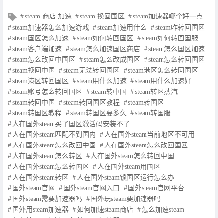
文
steam 商店 加速
steam 换回国区
steam加速器哪个好一点
章
steam加速器怎么加速游戏
steam加速用什么
steam咋转回国区
标
steam国区怎么加速
steam如何转回国区
steam如何转回国服
签
steam客户端加速
steam怎么加速国区商店
steam怎么国区加速
steam怎么改回中国区
steam怎么改成国区
steam怎么转回国区
steam换回中国
steam无法转回国区
steam港区怎么转回国区
steam港区转回国区
steam用什么加速
steam用什么加速好
steam账号怎么转回国区
steam转中国
steam转区蒸汽
steam转回中国
steam转回国区教程
steam转国区
steam转国区教程
steam转国区要多久
steam转国服
人在国外steam买了国区激活码安装不了
人在国外steam匹配不到国内
人在国外steam当前地区不可用
人在国外steam怎么改回中国
人在国外steam怎么改回国区
人在国外steam怎么转区
人在国外steam怎么转回中国
人在国外steam怎么转国区
人在国外steam用国区
人在国外steam转区
人在国外steam锁国区运行怎么办
国外steam官网
国外steam官网入口
国外steam官网平台
国外steam需要加速器吗
国外玩steam要加速器吗
国外用steam加速器
如何加速steam商店
怎么加速steam