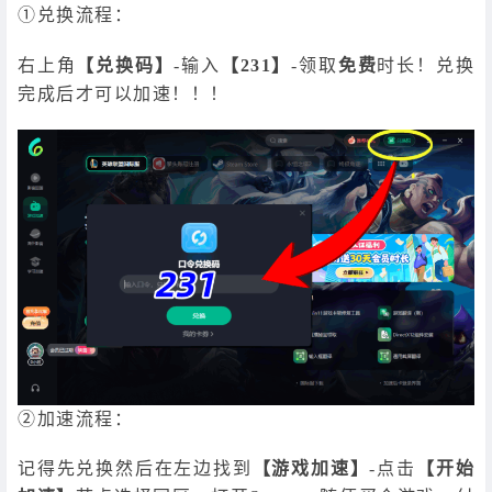
①兑换流程：
右上角
【兑换码】
-输入
【231】
-领取
免费
时长！兑换
完成后才可以加速！！！
②加速流程：
记得先兑换然后在左边找到
【游戏加速】
-点击
【开始