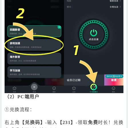
（2）PC端用户
①兑换流程：
右上角
【兑换码】
-输入
【231】
-领取
免费
时长！兑换