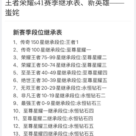
王者荣耀s41赛季继承表、新英雄——
蚩姹