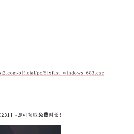
ast2.com/official/pc/Sixfast_windows_683.exe
【
231
】-即可领取
免费
时长！