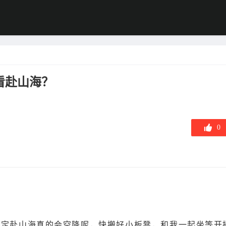
看赴山海？
0
不定赴山海真的会空降呢，快搬好小板凳，和我一起坐等开