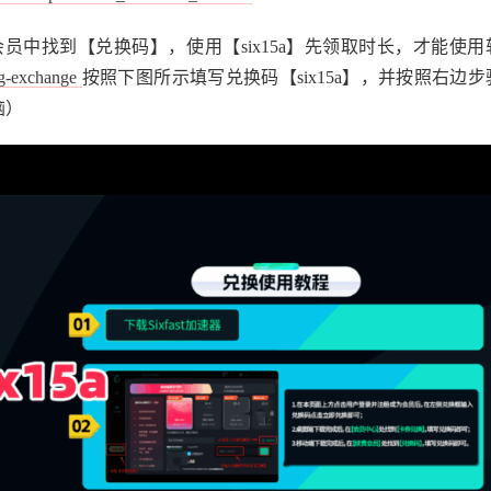
中找到【兑换码】，使用【six15a】先领取时长，才能使用
/tg-exchange
按照下图所示填写兑换码【six15a】，并按照右边步
脑）