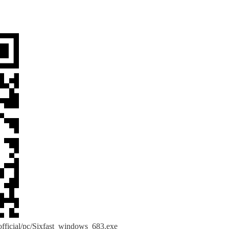
/official/pc/Sixfast_windows_683.exe