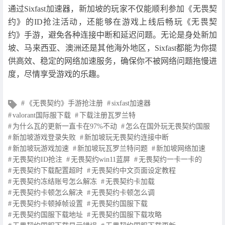
通过Sixfast加速器，新加坡的玩家不仅能顺利参加《无畏契
约》的ID抢注活动，还能够在游戏上线后畅玩《无畏契
约》手游，避免各种连接中断和延迟问题。无论是身处新加
坡、马来西亚、澳洲还是其他海外地区，Sixfast都能为你提
供高效、稳定的网络加速服务，确保你不被网络问题拖慢进
度，尽情享受游戏的乐趣。
文
《无畏契约》手游抢注册
sixfast加速器
章
valorant国际服下载
下载注册瓦罗兰特
标
为什么瓦的更新一直卡在97%不动
怎么在国外玩无畏契约国服
签
新加坡游戏登录失败
新加坡玩无畏契约连接中断
新加坡玩游戏加速
新加坡玩瓦罗兰特问题
新加坡网络加速
无畏契约ID抢注
无畏契约win11蓝屏
无畏契约一卡一卡的
无畏契约下载配置超时
无畏契约中文页面设定教程
无畏契约冻结账号怎么解冻
无畏契约卡加载
无畏契约卡顿怎么解决
无畏契约卡顿怎么调
无畏契约卡顿掉帧设置
无畏契约国服下载
无畏契约国服下载地址
无畏契约国服下载攻略