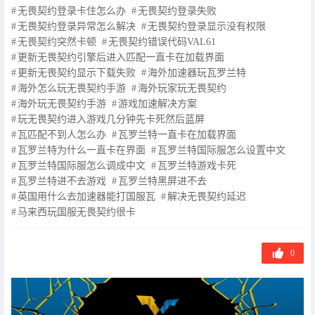
无畏契约登录卡住怎么办
无畏契约登录失败
无畏契约登录异常怎么解决
无畏契约登录显示没有权限
无畏契约突然卡顿
无畏契约错误代码VAL61
更新无畏契约引擎后进入匹配一直卡在加载界面
更新无畏契约显示下载失败
海外加速器玩瓦罗兰特
海外怎么玩无畏契约手游
海外玩家玩无畏契约
海外玩无畏契约手游
游戏加速解决方案
玩无畏契约进入游戏几分钟先卡死然后蓝屏
瓦匹配不到人怎么办
瓦罗兰特一直卡在加载界面
瓦罗兰特为什么一直卡在界面
瓦罗兰特国际服怎么设置中文
瓦罗兰特国际服怎么调成中文
瓦罗兰特游戏卡死
瓦罗兰特进不去游戏
瓦罗兰特黑屏进不去
英国用什么去加速器能打国服瓦
解决无畏契约延迟
马来西玩国服无畏契约很卡
0