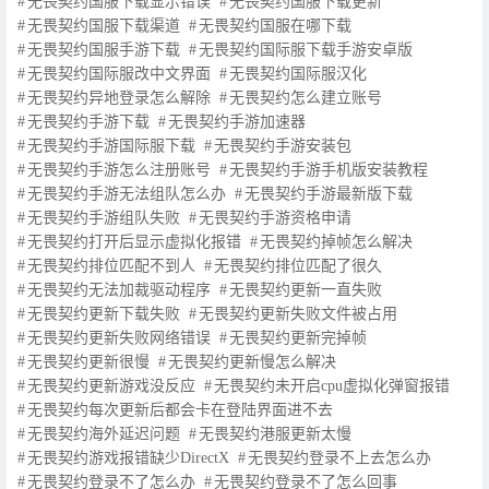
无畏契约国服下载显示错误
无畏契约国服下载更新
无畏契约国服下载渠道
无畏契约国服在哪下载
无畏契约国服手游下载
无畏契约国际服下载手游安卓版
无畏契约国际服改中文界面
无畏契约国际服汉化
无畏契约异地登录怎么解除
无畏契约怎么建立账号
无畏契约手游下载
无畏契约手游加速器
无畏契约手游国际服下载
无畏契约手游安装包
无畏契约手游怎么注册账号
无畏契约手游手机版安装教程
无畏契约手游无法组队怎么办
无畏契约手游最新版下载
无畏契约手游组队失败
无畏契约手游资格申请
无畏契约打开后显示虚拟化报错
无畏契约掉帧怎么解决
无畏契约排位匹配不到人
无畏契约排位匹配了很久
无畏契约无法加裁驱动程序
无畏契约更新一直失败
无畏契约更新下载失败
无畏契约更新失败文件被占用
无畏契约更新失败网络错误
无畏契约更新完掉帧
无畏契约更新很慢
无畏契约更新慢怎么解决
无畏契约更新游戏没反应
无畏契约未开启cpu虚拟化弹窗报错
无畏契约每次更新后都会卡在登陆界面进不去
无畏契约海外延迟问题
无畏契约港服更新太慢
无畏契约游戏报错缺少DirectX
无畏契约登录不上去怎么办
无畏契约登录不了怎么办
无畏契约登录不了怎么回事