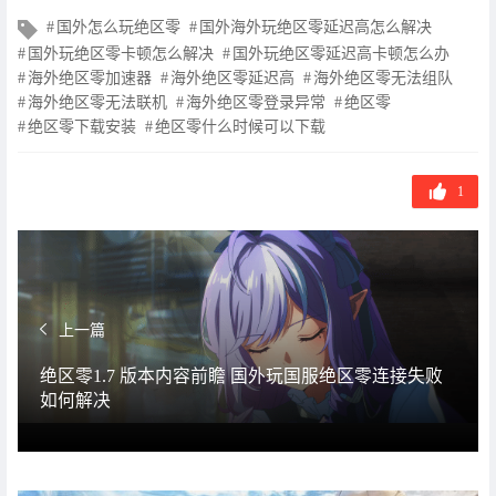
文
国外怎么玩绝区零
国外海外玩绝区零延迟高怎么解决
章
国外玩绝区零卡顿怎么解决
国外玩绝区零延迟高卡顿怎么办
标
海外绝区零加速器
海外绝区零延迟高
海外绝区零无法组队
签
海外绝区零无法联机
海外绝区零登录异常
绝区零
绝区零下载安装
绝区零什么时候可以下载
1
上一篇
绝区零1.7 版本内容前瞻 国外玩国服绝区零连接失败
如何解决