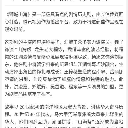
《狮城山海》是一部极具看点的剧情历史剧，由长信传媒匠
心打造，腾讯视频作为播出平台，致力于将这部佳作呈现在
观众眼前。​
这部剧的主演阵容堪称豪华，汇聚了众多实力派演员。巍子
饰演 “山海帮” 龙头老大程恢，凭借丰富的演艺经验，将程
恢的江湖豪情与复杂心境展现得淋漓尽致；杨旭文饰演刘振
东，他在剧中将留学归来的新思想与江湖纠葛巧妙融合，生
动演绎出角色的挣扎与成长；王梓薇塑造的程南屏、岳丽娜
塑造的洪颜，为剧集增添了细腻的情感和独特的魅力。此
外，洪浚嘉、郑斌辉、吴岱融、程东等一众演员的加盟，更
为剧集品质筑牢了根基。​
故事以 20 世纪初的南洋地区为宏大背景，讲述华人奋斗历
程。20 世纪 40 年代末，马六甲河岸聚集着大量来此谋生的
华人，他们同乡互助，顽强拼搏，“山海帮” 逐渐成为当地