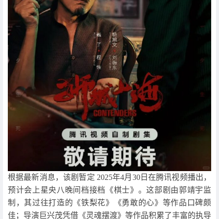
根据最新消息，该剧暂定 2025年4月30日在腾讯视频播出，
预计会上星央八晚间档接档《棋士》。这部剧由郭靖宇监
制，其过往打造的《铁梨花》《勇敢的心》等作品口碑颇
佳；导演巨兴茂凭借《灵魂摆渡》等作品积累了丰富的执导