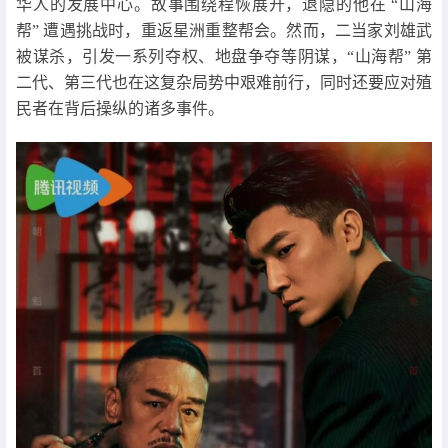
华人的发展中心。故事围绕程恢展开，退隐的他在 “山海
帮” 遭遇挑战时，重返星洲重整帮会。然而，二当家刘雄武
被谋杀，引发一系列夺权、地盘争夺等阴谋，“山海帮” 第
二代、第三代也在这复杂局势中艰难前行，同时还要应对殖
民者在背后操纵的诸多事件。​