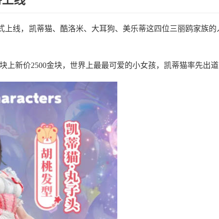
正式上线，凯蒂猫、酷洛米、大耳狗、美乐蒂这四位三丽鸥家族的
金块上新价2500金块，世界上最最可爱的小女孩，凯蒂猫率先出道