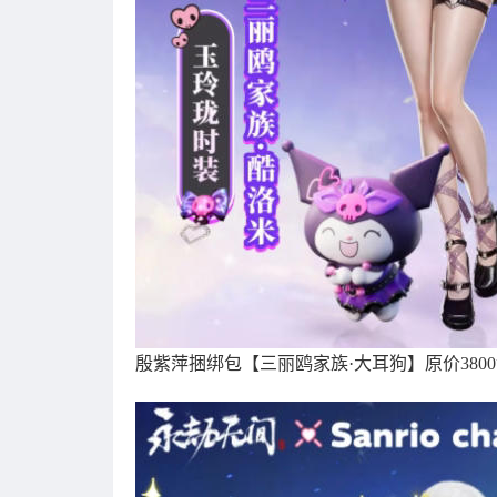
殷紫萍捆绑包【三丽鸥家族·大耳狗】原价3800