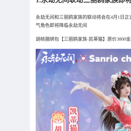
永劫无间和三丽鸥家族的联动将会在4月1日
气角色即将降临永劫无间
胡桃捆绑包【三丽鸥家族·凯蒂猫】原价3800