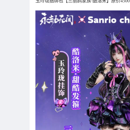
玉玲珑捆绑包【三丽鸥家族·酷洛米】原价4500