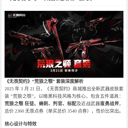
《无畏契约》“荒狼之颚” 套装深度解析
2025 年 3 月 21 日，《无畏契约》商城推出全新武器皮肤套
装 “荒狼之颚”，以暗黑科技风格为核心，包含五件道具：
荒狼之颚 狂徒、蜂刺、判官、标配
及近战武器
蛮勇战斧
，
总价 2360 无畏点券（单买总价 3540 点券），性价比突出。
核心设计与特效