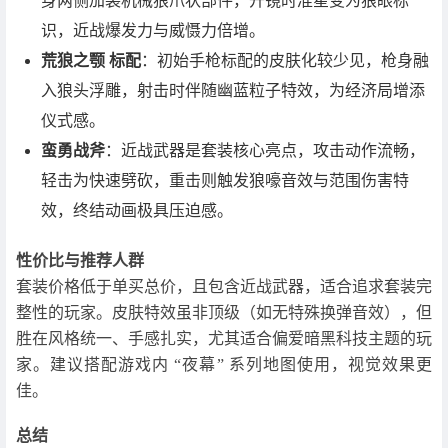
身两侧加装机械狼爪状部件，开镜时准星变为狼眼标
识，近战爆发力与威慑力倍增。
荒狼之颚 标配
：初始手枪标配的皮肤化较少见，枪身融
入狼头浮雕，射击时伴随幽蓝粒子特效，为经济局增添
仪式感。
蛮勇战斧
：近战武器是套装核心亮点，攻击动作流畅，
轻击为快速劈砍，重击则触发狼嚎音效与范围伤害特
效，终结动画极具压迫感。
性价比与推荐人群
套装价格低于单买总价，且包含近战武器，适合追求套装完
整性的玩家。皮肤特效虽非顶级（如无特殊换弹音效），但
胜在风格统一、手感扎实，尤其适合偏爱暗黑科技主题的玩
家。建议搭配游戏内 “夜幕” 系列地图使用，视觉效果更
佳。
总结