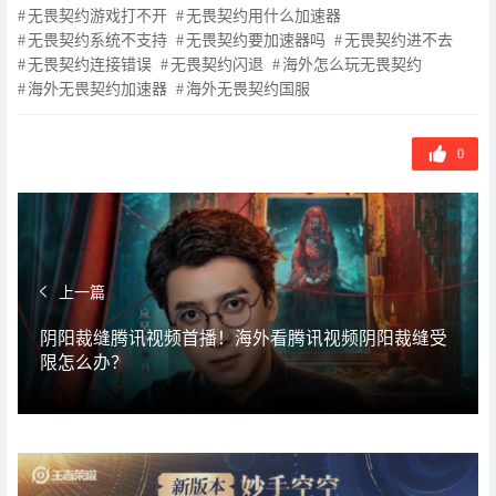
无畏契约游戏打不开
无畏契约用什么加速器
无畏契约系统不支持
无畏契约要加速器吗
无畏契约进不去
无畏契约连接错误
无畏契约闪退
海外怎么玩无畏契约
海外无畏契约加速器
海外无畏契约国服
0
上一篇
阴阳裁缝腾讯视频首播！海外看腾讯视频阴阳裁缝受
限怎么办？