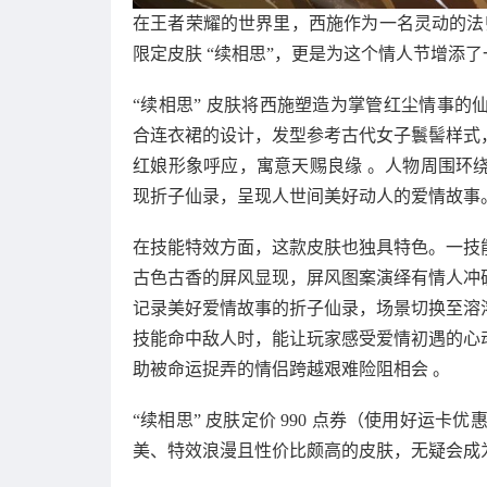
在王者荣耀的世界里，西施作为一名灵动的法师英
限定皮肤 “续相思”，更是为这个情人节增添
“续相思” 皮肤将西施塑造为掌管红尘情事
合连衣裙的设计，发型参考古代女子鬟髻样式
红娘形象呼应，寓意天赐良缘 。人物周围环
现折子仙录，呈现人世间美好动人的爱情故事
在技能特效方面，这款皮肤也独具特色。一技
古色古香的屏风显现，屏风图案演绎有情人冲
记录美好爱情故事的折子仙录，场景切换至溶
技能命中敌人时，能让玩家感受爱情初遇的心
助被命运捉弄的情侣跨越艰难险阻相会 。
“续相思” 皮肤定价 990 点券（使用好运卡优惠
美、特效浪漫且性价比颇高的皮肤，无疑会成