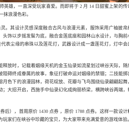
雄，一直深受玩家喜爱。而即将于 2 月 14 日甜蜜上架的传
了一抹浪漫色彩。
的仙灵。其设计灵感深度融合古风与浪漫元素，服饰采用广袖披帛
，头饰以步摇发髻为底，融合金莲底座和园林山水设计，与胸前
绕代表尘缘的串珠以及莲花灯，武器设计成一盏莲花灯，灯中会
。
能释放时，记载着姻缘天机的金玉仙录如流星划过峡谷天际，随
破阻碍终成眷属的故事，象征打破命运对姻缘的禁锢；二技能掷
溶月色下的浪漫园林，荷花绽放、花瓣与飞鸟围绕仙录翩翩起舞
动；大招开启，西施手中仙录幻化成绚丽桥梁，横跨峡谷两端，
券后），首周原价 1430 点券 ，原价 1788 点券。这样一款设计
为玩家们在峡谷中珍藏的宝贝，为大家带来充满爱意的游戏体验