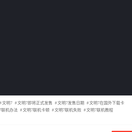
文明7
文明7即将正式发售
文明7发售日期
文明7在国外下载卡
7联机办法
文明7联机卡顿
文明7联机失败
文明7联机教程