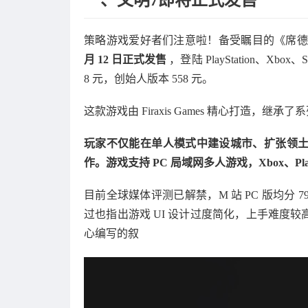
策略游戏爱好者们注意啦！备受瞩目的《席德・
月 12 日正式发售
，登陆 PlayStation、Xbo
8 元，创始人版本 558 元。
这款游戏由 Firaxis Games 精心打造，
玩家不仅能在单人模式中建设城市、扩张领
作。游戏支持 PC 局域网多人游戏，Xbox、Pla
目前全球媒体评测已解禁，M 站 PC 版均分 
过也指出游戏 UI 设计过度简化，上手难度
心编写的叙