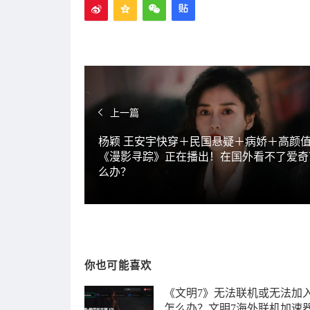
上一篇
杨颖 王安宇快穿＋民国悬疑＋病娇＋高颜
《漫影寻踪》正在播出！在国外看不了爱奇
么办？
你也可能喜欢
《文明7》无法联机或无法加
怎么办？文明7海外联机加速