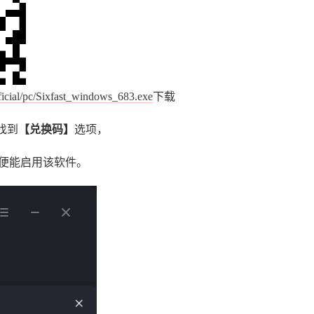
fficial/pc/Sixfast_windows_683.exe
下载
找到
【兑换码】
选项，
便能启用该软件。