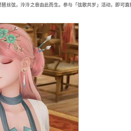
动琵琶丝弦，泠泠之音由此而生。参与「弦歌共岁」活动，即可直