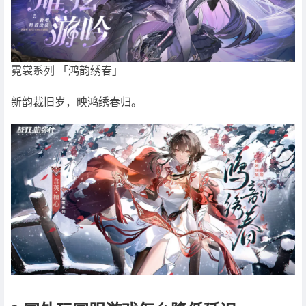
霓裳系列 「鸿韵绣春」
新韵裁旧岁，映鸿绣春归。