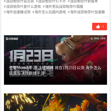
战双帕弥什延迟高
战双帕弥什打不开
战双帕弥什新版本
签
战双帕弥什是什么游戏
海外党玩战双帕弥什国服
海外加速器试用
海外怎么玩国内游戏
海外战双帕弥什加速器
1
上一篇
全新MOBA手游 决胜巅峰 将在1月23日公测 海外怎么
玩国服决胜巅峰手游