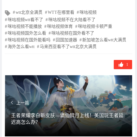
文
wtt北京全满贯
WTT在哪里看
咪咕视频
章
咪咕视频wtt看不了
咪咕视频不在大陆看不了
标
咪咕视频不能播放
咪咕视频体育
咪咕视频卡顿严重
签
咪咕视频国外怎么看
咪咕视频在国外看不了
咪咕视频在国外能看吗
回国加速器
新加坡怎么看wtt大满贯
海外怎么看wtt
马来西亚看不了wtt北京大满贯
1
上一篇
王者荣耀李白新皮肤—谪仙醉月上线！美国玩王者延
迟高怎么办？