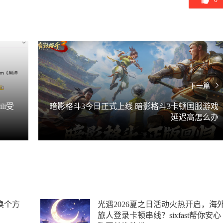
下一篇
li受
暗影格斗3今日正式上线 暗影格斗3卡顿国服游戏
延迟高怎么办
换个方
光遇2026夏之日活动火热开启，海
旅人登录卡顿串线？sixfast帮你安心