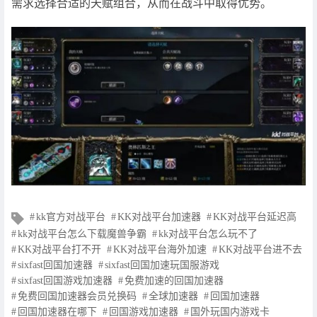
需求选择合适的天赋组合，从而在战斗中取得优势。
文
kk官方对战平台
KK对战平台加速器
KK对战平台延迟高
章
kk对战平台怎么下载魔兽争霸
kk对战平台怎么玩不了
标
KK对战平台打不开
KK对战平台海外加速
KK对战平台进不去
签
sixfast回国加速器
sixfast回国加速玩国服游戏
sixfast回国游戏加速器
免费加速的回国加速器
免费回国加速器会员兑换码
全球加速器
回国加速器
回国加速器在哪下
回国游戏加速器
国外玩国内游戏卡