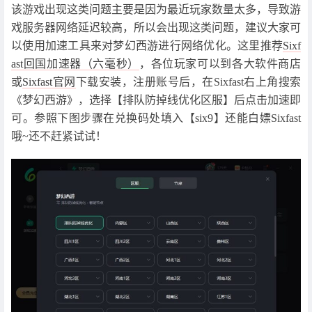
该游戏出现这类问题主要是因为最近玩家数量太多，导致游
戏服务器网络延迟较高，所以会出现这类问题，建议大家可
以使用加速工具来对梦幻西游进行网络优化。这里推荐
Sixf
ast回国加速器（六毫秒）
，各位玩家可以到各大软件商店
或
Sixfast官网
下载安装，注册账号后，在Sixfast右上角搜索
《梦幻西游》，选择【排队防掉线优化区服】后点击加速即
可。参照下图步骤在兑换码处填入【six9】还能白嫖Sixfast
哦~还不赶紧试试！