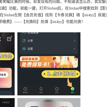
者荣耀比赛的时候，却发现有的问题，不知道该怎么办，其实解
速】功能，就能一键，打开Sixfast后，在Sixfast中搜索找到【影
xfast左侧【会员充值】找到【卡券兑换】填【six4yy】就能
缴费】——【兑换码】处填【six4yy】也能兑换！