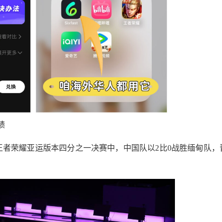
绩
王者荣耀亚运版本四分之一决赛中，中国队以2比0战胜缅甸队，