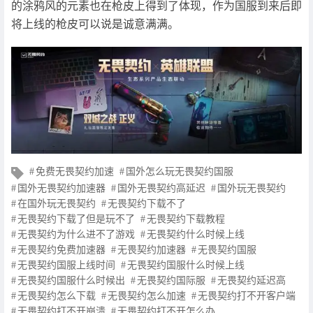
的涂鸦风的元素也在枪皮上得到了体现，作为国服到来后即
将上线的枪皮可以说是诚意满满。
文
免费无畏契约加速
国外怎么玩无畏契约国服
章
国外无畏契约加速器
国外无畏契约高延迟
国外玩无畏契约
标
在国外玩无畏契约
无畏契约下载不了
签
无畏契约下载了但是玩不了
无畏契约下载教程
无畏契约为什么进不了游戏
无畏契约什么时候上线
无畏契约免费加速器
无畏契约加速器
无畏契约国服
无畏契约国服上线时间
无畏契约国服什么时候上线
无畏契约国服什么时候出
无畏契约国际服
无畏契约延迟高
无畏契约怎么下载
无畏契约怎么加速
无畏契约打不开客户端
无畏契约打不开崩溃
无畏契约打不开怎么办