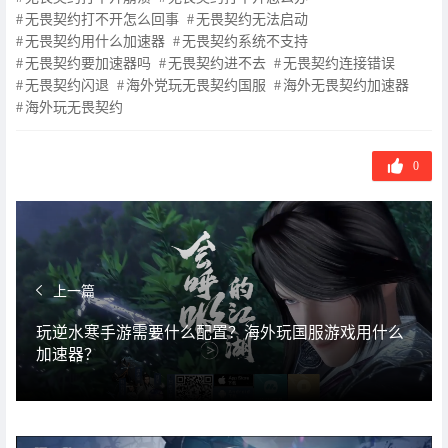
无畏契约打不开怎么回事
无畏契约无法启动
无畏契约用什么加速器
无畏契约系统不支持
无畏契约要加速器吗
无畏契约进不去
无畏契约连接错误
无畏契约闪退
海外党玩无畏契约国服
海外无畏契约加速器
海外玩无畏契约
0
上一篇
玩逆水寒手游需要什么配置？海外玩国服游戏用什么
加速器？