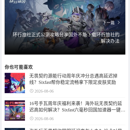
下一篇
环行旅社正式公测攻略分享国外不能下载环行旅社的
解决办法
你也可能喜欢
无畏契约源能行动周年庆冲分总遇高延迟掉
线？Sixfast帮你稳定流畅拿下限定皮肤奖励
2026-08-06
16号手瓦周年庆福利来袭！海外玩无畏契约延
迟高如何解决？Sixfast六毫秒回国加速器一键解
决！
2026-08-06