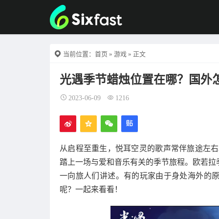
当前位置：
首页
»
游戏
» 正文
光遇季节蜡烛位置在哪？国外
2023-06-09
1216
从启程至重生，悦耳空灵的歌声常伴旅途左右
踏上一场与爱和音乐有关的季节旅程。欧若拉
一向旅人们讲述。有的玩家由于身处海外的
呢？一起来看看！