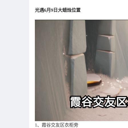
光遇6月9日大蜡烛位置
1、霞谷交友区衣柜旁