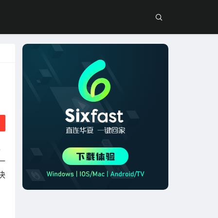
，
一
决