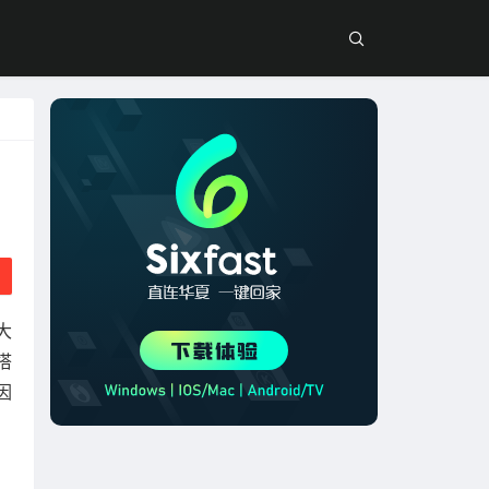
？
大
搭
因