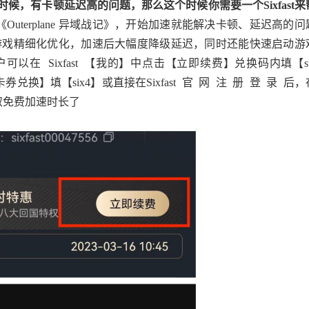
》的时候，有卡顿延迟高的问题，那么这个时候你需要一个Sixfast来
到《Outerplane 异域战记》，开始加速就能解决卡顿、延迟高的问
 异域战记》游戏精细化优化，加速后大幅度降级延迟，同时还能快速启动游
在 Sixfast 【我的】中点击【立即续费】兑换码内填【si
券兑换】填【six4】或直接在Sixfast 官 网 注 册 登 录 后，
取免费加速时长了