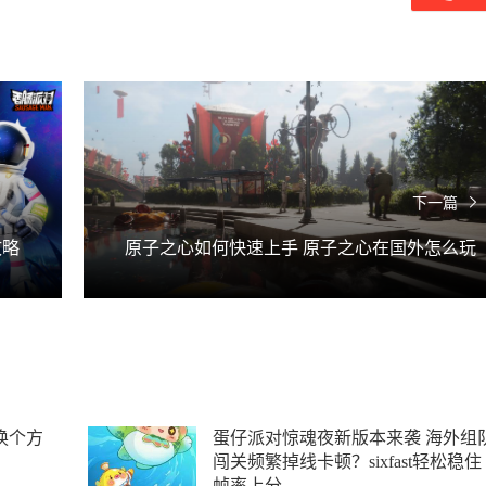
下一篇
攻略
原子之心如何快速上手 原子之心在国外怎么玩
换个方
蛋仔派对惊魂夜新版本来袭 海外组
闯关频繁掉线卡顿？sixfast轻松稳住
帧率上分