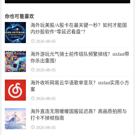
你也可能喜欢
海外玩美股/A股卡在最关键一秒？如何才能国
内炒股软件“零延迟看盘”？
2026-08-05
海外游玩元气骑士前传组队频繁掉线？sixfast带
你杀出重围!
2026-08-05
海外收听网易云华语歌单变灰？sixfast实用小方
案
2026-08-05
海外直连无限暖暖国服延迟高？高画质拍照与
打卡不掉帧指南
2026-08-05