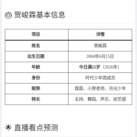
🎂 贺峻霖基本信息
项目
详情
姓名
贺峻霖
出生日期
2004年6月15日
年龄
今日满22岁
（2026年）
身份
时代少年团成员
昵称
霖霖、小贺老师、月光少年
特长
主持、舞蹈、声乐、综艺感
🌟 直播看点预测