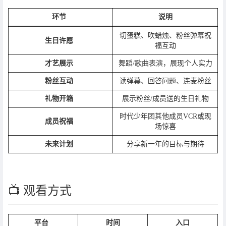
环节
说明
切蛋糕、吹蜡烛、粉丝弹幕祝
生日许愿
福互动
才艺展示
舞蹈/歌曲表演，展现个人实力
粉丝互动
读弹幕、回答问题、连麦粉丝
礼物开箱
展示粉丝/成员送的生日礼物
时代少年团其他成员VCR或现
成员祝福
场惊喜
未来计划
分享新一年的目标与期待
📺 观看方式
平台
时间
入口