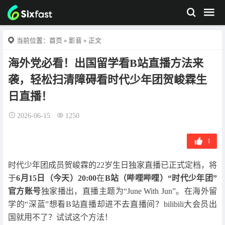
当前位置：
首页
»
影音
» 正文
海外党必看！出国留学看B站直播方法来
袭，轻松扫清障碍看时代少年团贺峻霖生
日直播！
2026-06-15
1250
1
时代少年团成员贺峻霖的22岁生日独家直播已正式定档，将
于
6月15日（今天）20:00
在
B站（哔哩哔哩）“
时代少年团
”
官方账号
独家播出，直播主题为“June With Jun”。在海外留
学的“深蓝”想看B站直播却进不去直播间？bilibili大会员出
国就用不了？试试这个方法！