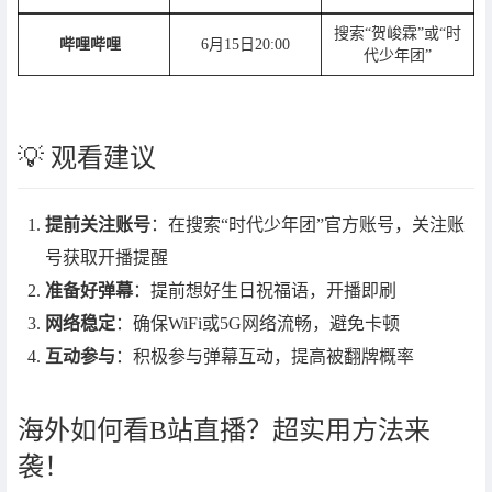
搜索“贺峻霖”或“时
哔哩哔哩
6月15日20:00
代少年团”
💡 观看建议
提前关注账号
：在搜索“时代少年团”官方账号，关注账
号获取开播提醒
准备好弹幕
：提前想好生日祝福语，开播即刷
网络稳定
：确保WiFi或5G网络流畅，避免卡顿
互动参与
：积极参与弹幕互动，提高被翻牌概率
海外如何看B站直播？超实用方法来
袭！