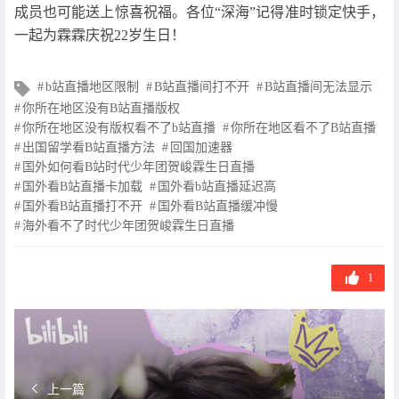
成员也可能送上惊喜祝福。各位“深海”记得准时锁定快手，
一起为霖霖庆祝22岁生日！
文
b站直播地区限制
B站直播间打不开
B站直播间无法显示
章
你所在地区没有B站直播版权
标
你所在地区没有版权看不了b站直播
你所在地区看不了B站直播
签
出国留学看B站直播方法
回国加速器
国外如何看B站时代少年团贺峻霖生日直播
国外看B站直播卡加载
国外看b站直播延迟高
国外看B站直播打不开
国外看B站直播缓冲慢
海外看不了时代少年团贺峻霖生日直播
1
上一篇